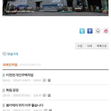
수정
삭제
목록으로
댓글
0
개
크레인작업
109개(1/6페이지)
미천면 개인주택작업
관리자
2026.07.14 06:10
조회 63
|
|
화림 공장
관리자
2026.07.05 16:42
조회 40
|
|
붐카메라 위치 아주 좋습니다
관리자
2026.05.25 17:35
조회 121
|
|