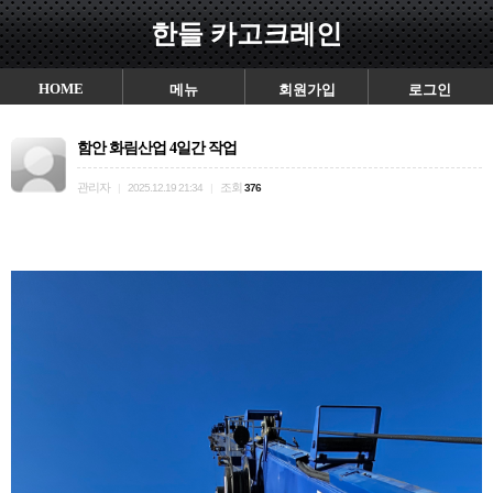
한들 카고크레인
HOME
메뉴
회원가입
로그인
함안 화림산업 4일간 작업
관리자
조회
|
2025.12.19 21:34
|
376