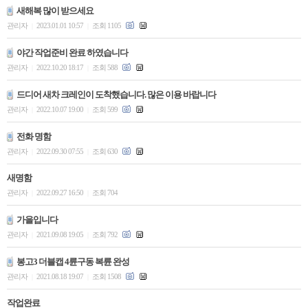
새해복 많이 받으세요
관리자
2023.01.01 10:57
조회 1105
|
|
야간 작업준비 완료 하였습니다
관리자
2022.10.20 18:17
조회 588
|
|
드디어 새차 크레인이 도착했습니다. 많은 이용 바랍니다
관리자
2022.10.07 19:00
조회 599
|
|
전화 명함
관리자
2022.09.30 07:55
조회 630
|
|
새명함
관리자
2022.09.27 16:50
조회 704
|
|
가을입니다
관리자
2021.09.08 19:05
조회 792
|
|
봉고3 더블캡 4륜구동 복륜 완성
관리자
2021.08.18 19:07
조회 1508
|
|
작업완료