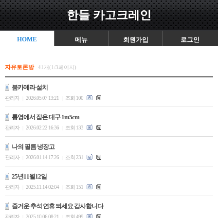
한들 카고크레인
HOME
메뉴
회원가입
로그인
자유토론방
41개(1/3페이지)
붐카메라 설치
관리자
2026.05.07 13:21
조회 100
|
|
통영에서 잡은 대구 1m5cm
관리자
2026.02.22 16:36
조회 133
|
|
나의 필름 냉장고
관리자
2026.01.14 17:26
조회 231
|
|
25년11윌12일
관리자
2025.11.14 02:04
조회 151
|
|
즐거운 추석 연휴 되세요 감사합니다
관리자
2025.10.06 08:21
조회 499
|
|