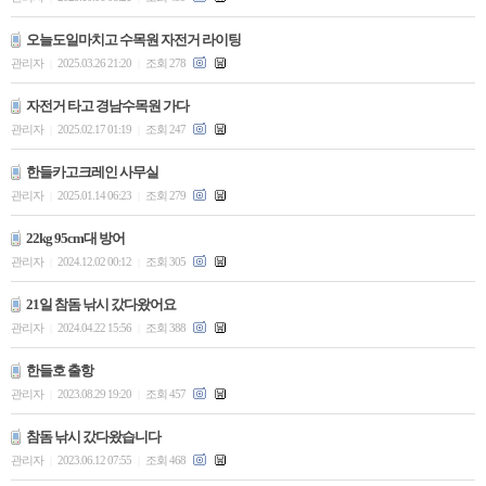
오늘도일마치고 수목원 자전거 라이팅
관리자
2025.03.26 21:20
조회 278
|
|
자전거 타고 경남수목원 가다
관리자
2025.02.17 01:19
조회 247
|
|
한들카고크레인 사무실
관리자
2025.01.14 06:23
조회 279
|
|
22kg 95cm대 방어
관리자
2024.12.02 00:12
조회 305
|
|
21일 참돔 낚시 갔다왔어요
관리자
2024.04.22 15:56
조회 388
|
|
한들호 출항
관리자
2023.08.29 19:20
조회 457
|
|
참돔 낚시 갔다왔습니다
관리자
2023.06.12 07:55
조회 468
|
|