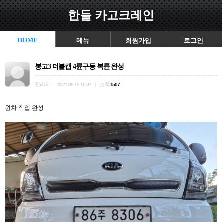
한들 카고크레인
HOME
메뉴
회원가입
로그인
봉고3 더블캡 4륜구동 복륜 완성
관리자
조회
|
2021.08.18 19:07
|
1507
윈차 작업 완성