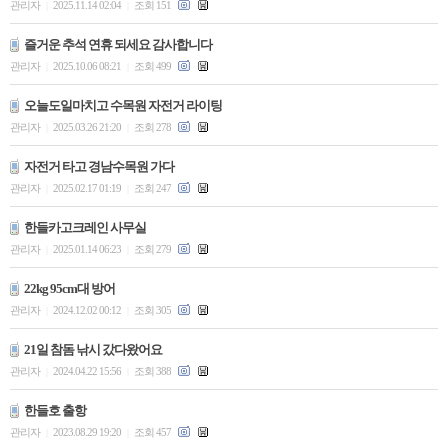
관리자
2025.11.14 02:04
조회 151
|
|
즐거운 추석 연휴 되세요 감사합니다
관리자
2025.10.06 08:21
조회 499
|
|
오늘도일마치고 수목원 자전거 라이팅
관리자
2025.03.26 21:20
조회 278
|
|
자전거 타고 경남수목원 가다
관리자
2025.02.17 01:19
조회 247
|
|
한들카고크레인 사무실
관리자
2025.01.14 06:23
조회 279
|
|
22kg 95cm대 방어
관리자
2024.12.02 00:12
조회 305
|
|
21일 참돔 낚시 갔다왔어요
관리자
2024.04.22 15:56
조회 388
|
|
한들호 출항
관리자
2023.08.29 19:20
조회 457
|
|