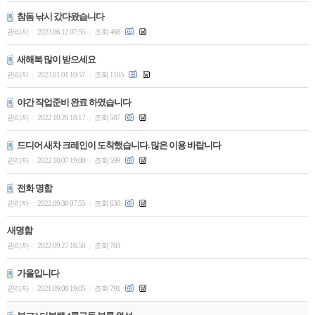
참돔 낚시 갔다왔습니다
관리자
2023.06.12 07:55
조회 468
|
|
새해복 많이 받으세요
관리자
2023.01.01 10:57
조회 1105
|
|
야간 작업준비 완료 하였습니다
관리자
2022.10.20 18:17
조회 587
|
|
드디어 새차 크레인이 도착했습니다. 많은 이용 바랍니다
관리자
2022.10.07 19:00
조회 599
|
|
전화 명함
관리자
2022.09.30 07:55
조회 630
|
|
새명함
관리자
2022.09.27 16:50
조회 703
|
|
가을입니다
관리자
2021.09.08 19:05
조회 791
|
|