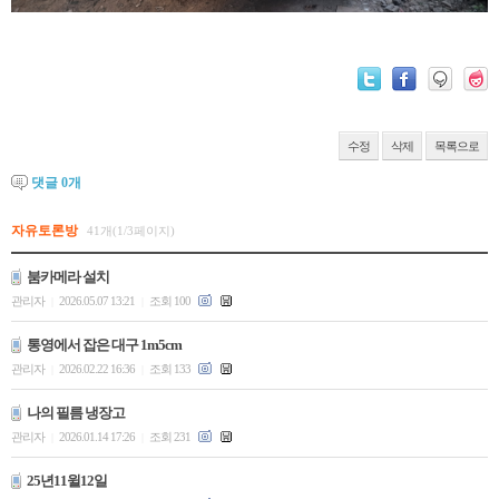
수정
삭제
목록으로
댓글
0
개
자유토론방
41개(1/3페이지)
붐카메라 설치
관리자
2026.05.07 13:21
조회 100
|
|
통영에서 잡은 대구 1m5cm
관리자
2026.02.22 16:36
조회 133
|
|
나의 필름 냉장고
관리자
2026.01.14 17:26
조회 231
|
|
25년11윌12일