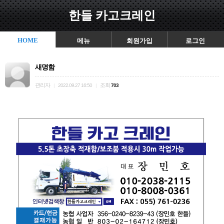
한들 카고크레인
HOME
메뉴
회원가입
로그인
새명함
관리자
조회
|
2022.09.27 16:50
|
703