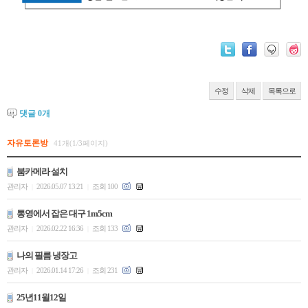
수정
삭제
목록으로
댓글
0
개
자유토론방
41개(1/3페이지)
붐카메라 설치
관리자
2026.05.07 13:21
조회 100
|
|
통영에서 잡은 대구 1m5cm
관리자
2026.02.22 16:36
조회 133
|
|
나의 필름 냉장고
관리자
2026.01.14 17:26
조회 231
|
|
25년11윌12일