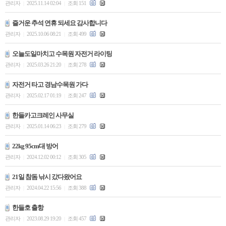
관리자
2025.11.14 02:04
조회 151
|
|
즐거운 추석 연휴 되세요 감사합니다
관리자
2025.10.06 08:21
조회 499
|
|
오늘도일마치고 수목원 자전거 라이팅
관리자
2025.03.26 21:20
조회 278
|
|
자전거 타고 경남수목원 가다
관리자
2025.02.17 01:19
조회 247
|
|
한들카고크레인 사무실
관리자
2025.01.14 06:23
조회 279
|
|
22kg 95cm대 방어
관리자
2024.12.02 00:12
조회 305
|
|
21일 참돔 낚시 갔다왔어요
관리자
2024.04.22 15:56
조회 388
|
|
한들호 출항
관리자
2023.08.29 19:20
조회 457
|
|