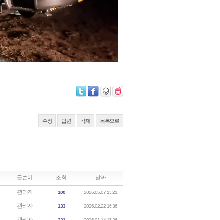
수정
답변
삭제
목록으로
글쓴이
조회
날짜
관리자
100
2026.05.07 13:21
관리자
133
2026.02.22 16:36
관리자
231
2026.01.14 17:26