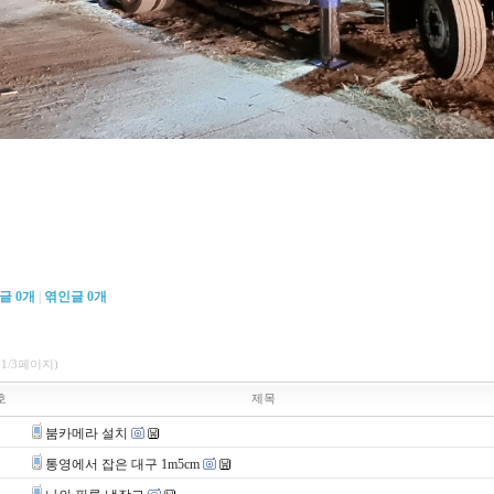
댓글
0
개
|
엮인글
0
개
(1/3페이지)
호
제목
붐카메라 설치
통영에서 잡은 대구 1m5cm