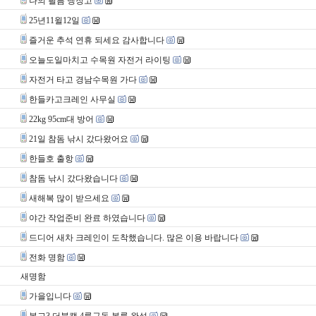
나의 필름 냉장고
25년11윌12일
즐거운 추석 연휴 되세요 감사합니다
오늘도일마치고 수목원 자전거 라이팅
자전거 타고 경남수목원 가다
한들카고크레인 사무실
22kg 95cm대 방어
21일 참돔 낚시 갔다왔어요
한들호 출항
참돔 낚시 갔다왔습니다
새해복 많이 받으세요
야간 작업준비 완료 하였습니다
드디어 새차 크레인이 도착했습니다. 많은 이용 바랍니다
전화 명함
새명함
가을입니다