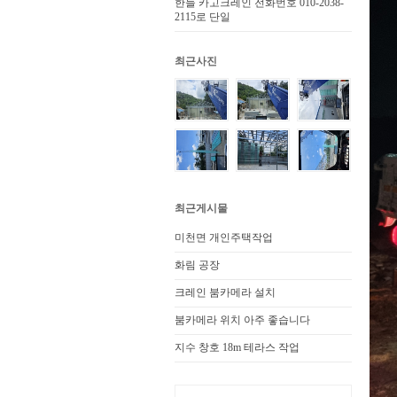
한들 카고크레인 전화번호 010-2038-
2115로 단일
최근사진
최근게시물
미천면 개인주택작업
화림 공장
크레인 붐카메라 설치
붐카메라 위치 아주 좋습니다
지수 창호 18m 테라스 작업