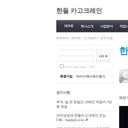
한들 카고크레인
HOME
회사소개
사업분야
작업
현재위치 :
HOME
>
고객센터
>
공지사항
아이디/패스워드 기억
|
회원가입
아이디/패스워드찾기
공지사항
야간 
추석, 설 전 한달간 크레인 작업비 5만
원 세일
인터넷검색 한들카고크레인 또는
URL : handeul.co.kr 🔎