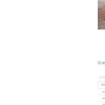
41개
번
41
40
39