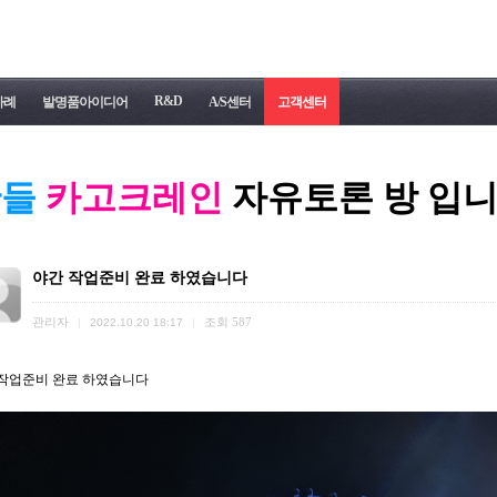
R&D
사례
발명품아이디어
A/S센터
고객센터
한들
카고크레인
자유토론 방 입니
야간 작업준비 완료 하였습니다
관리자
조회
587
|
2022.10.20 18:17
|
작업준비 완료 하였습니다