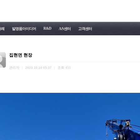
R&D
사례
발명품아이디어
A/S센터
고객센터
집현면 현장
관리자
조회
451
|
2023.10.18 05:37
|