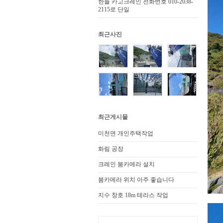
한들 카고크레인 전화번호 010-2038-
2115로 단일
최근사진
최근게시물
미천면 개인주택작업
화림 공장
크레인 붐카메라 설치
붐카메라 위치 아주 좋습니다
지수 창호 18m 테라스 작업