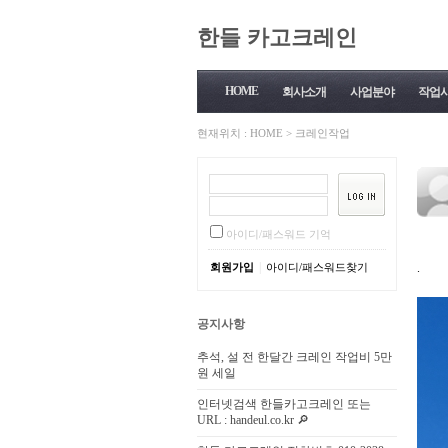
한들 카고크레인
HOME
회사소개
사업분야
작업
현재위치 :
HOME
>
크레인작업
아이디/패스워드 기억
|
회원가입
아이디/패스워드찾기
.
공지사항
추석, 설 전 한달간 크레인 작업비 5만
원 세일
인터넷검색 한들카고크레인 또는
URL : handeul.co.kr 🔎