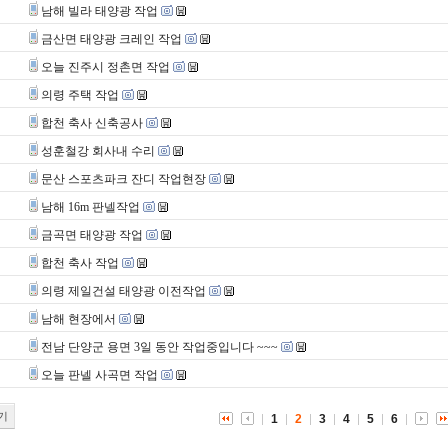
남해 빌라 태양광 작업
금산면 태양광 크레인 작업
오늘 진주시 정촌면 작업
의령 주택 작업
합천 축사 신축공사
성훈철강 회사내 수리
문산 스포츠파크 잔디 작업현장
남해 16m 판넬작업
금곡면 태양광 작업
합천 축사 작업
의령 제일건설 태양광 이전작업
남해 현장에서
전남 단양군 용면 3일 동안 작업중입니다 ~~~
오늘 판넬 사곡면 작업
기
1
2
3
4
5
6