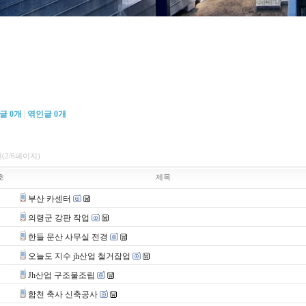
댓글
0
개
|
엮인글
0
개
개(2/6페이지)
호
제목
부산 카센터
의령군 강판 작업
한들 문산 사무실 전경
오늘도 지수 jh산업 철거잡업
Jh산업 구조물조립
합천 축사 신축공사