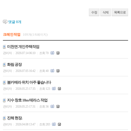
수정
삭제
목록으로
댓글
0
개
크레인작업
109개(1/6페이지)
미천면 개인주택작업
관리자
2026.07.14 06:10
조회 70
|
|
화림 공장
관리자
2026.07.05 16:42
조회 40
|
|
붐카메라 위치 아주 좋습니다
관리자
2026.05.25 17:35
조회 123
|
|
지수 창호 18m 테라스 작업
관리자
2026.05.25 17:31
조회 36
|
|
진해 현장.
관리자
2026.04.08 13:47
조회 283
|
|