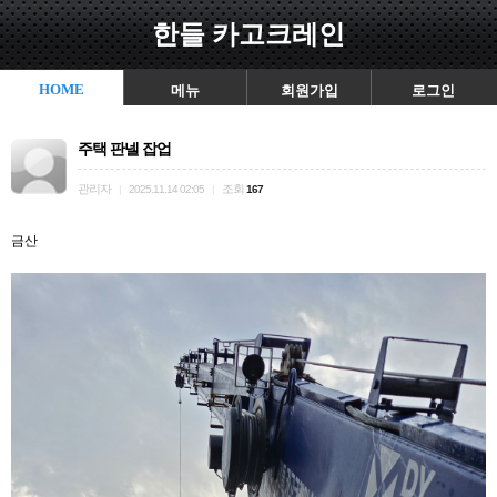
한들 카고크레인
HOME
메뉴
회원가입
로그인
주택 판넬 잡업
관리자
조회
|
2025.11.14 02:05
|
167
금산