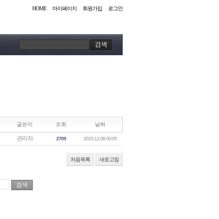
HOME
마이페이지
회원가입
로그인
글쓴이
조회
날짜
관리자
2709
2015.12.08 00:05
처음목록
새로고침