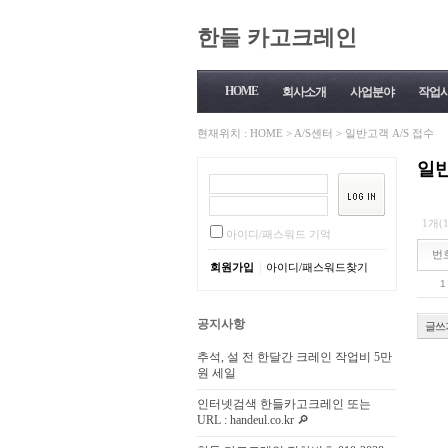
한들 카고크레인
HOME
회사소개
사업분야
작업
현재위치 :
HOME
>
A/S센터
>
일반고객 A/S 접수
일반
1개(
아이디/패스워드 기억
번
|
회원가입
아이디/패스워드찾기
1
공지사항
글쓰
추석, 설 전 한달간 크레인 작업비 5만
원 세일
인터넷검색 한들카고크레인 또는
URL : handeul.co.kr 🔎