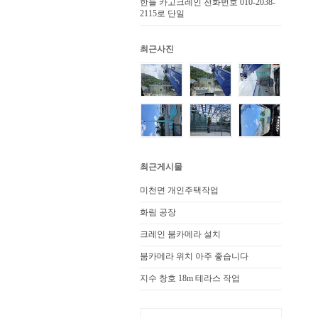
한들 카고크레인 전화번호 010-2038-
2115로 단일
최근사진
최근게시물
미천면 개인주택작업
화림 공장
크레인 붐카메라 설치
붐카메라 위치 아주 좋습니다
지수 창호 18m 테라스 작업