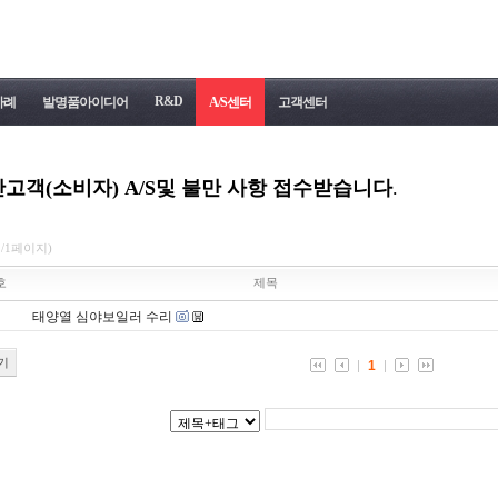
R&D
사례
발명품아이디어
A/S센터
고객센터
고객(소비자) A/S및 불만 사항 접수받습니다
.
1/1페이지)
호
제목
태양열 심야보일러 수리
기
1