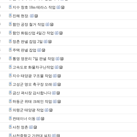
6
지수 창호 18m 테라스 작업
5
진해 현장.
4
함안 공장 철거 작업
3
함안 화림산업 4일간 작업
2
정촌 판넬 잡업 2일
1
주택 판넬 잡업
0
통영 영운리 7일 판넬 작업
고속도로 화물차구난작업
지수 태양광 구조물 작업
고성군 영오 축구장 모래
금산 곽사장 감사합니다
하동군 위태 크레인 작업
의령군 태양광 작업
컨테이너 이동
사천 정촌
사천중학교 가판대 설치