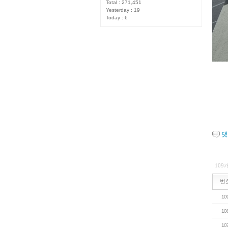
Total : 271,451
Yesterday : 19
Today : 6
109
번
10
10
10