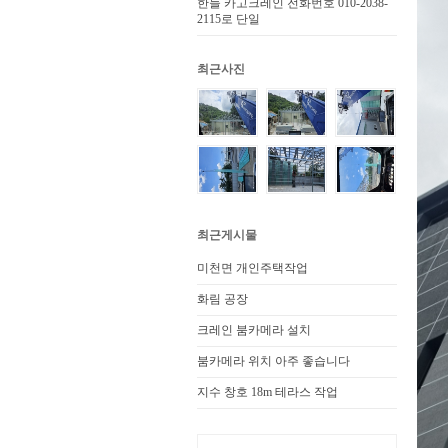
한들 카고크레인 전화번호 010-2038-
2115로 단일
최근사진
최근게시물
미천면 개인주택작업
화림 공장
크레인 붐카메라 설치
붐카메라 위치 아주 좋습니다
지수 창호 18m 테라스 작업