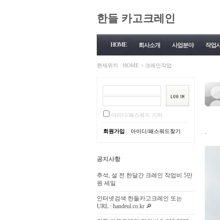
한들 카고크레인
HOME
회사소개
사업분야
작업
현재위치 :
HOME
>
크레인작업
아이디/패스워드 기억
|
회원가입
아이디/패스워드찾기
.
공지사항
추석, 설 전 한달간 크레인 작업비 5만
원 세일
인터넷검색 한들카고크레인 또는
URL : handeul.co.kr 🔎