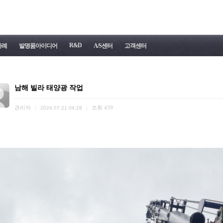
R&D
사례
발명품아이디어
A/S센터
고객센터
남해 빌라 태양광 작업
관리자
조회
439
|
2024.07.21 04:28
|