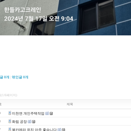
댓글
0
개
|
엮인글
0
개
개(1/6페이지)
호
제목
9
미천면 개인주택작업
8
화림 공장
7
붐카메라 위치 아주 좋습니다